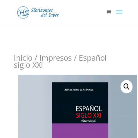
Inicio
/
Impresos
/ Español
siglo XXI