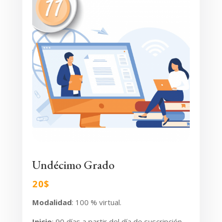
Undécimo Grado
20$
Modalidad
: 100 % virtual.
Inicio
: 90 días
a partir del día de suscripción.